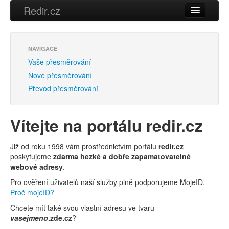
Redir.cz
Vaše přesměrování
Přihlásit se
NAVIGACE
Nové přesměrování
Vaše přesměrování
Převod přesměrování
Nové přesměrování
Převod přesměrování
Vítejte na portálu redir.cz
Již od roku 1998 vám prostřednictvím portálu
redir.cz
poskytujeme
zdarma hezké a dobře zapamatovatelné
webové adresy
.
Pro ověření uživatelů naší služby plně podporujeme MojeID.
Proč mojeID?
Chcete mít také svou vlastní adresu ve tvaru
vasejmeno
.zde.cz
?